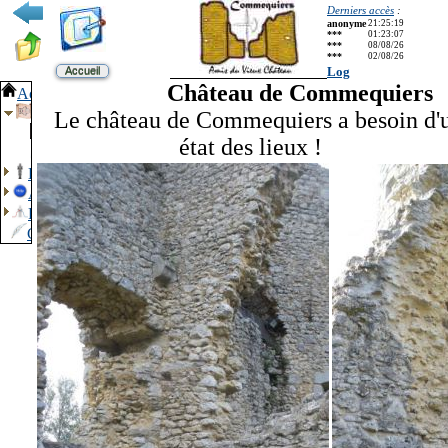
Derniers accès
:
anonyme
21:25:19
***
01:23:07
***
08/08/26
***
02/08/26
Log
Accueil
Château de Commequiers
Accueil
Château de Commequiers
Le château de Commequiers a besoin d'
Album photo
état des lieux !
Documents
Bonus
Aide
Pages externes
Contact